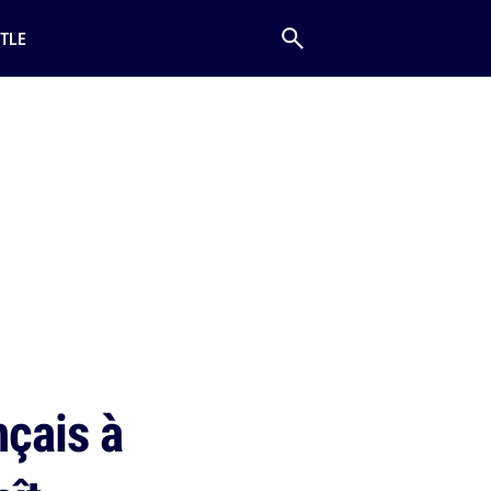
TLE
nçais à