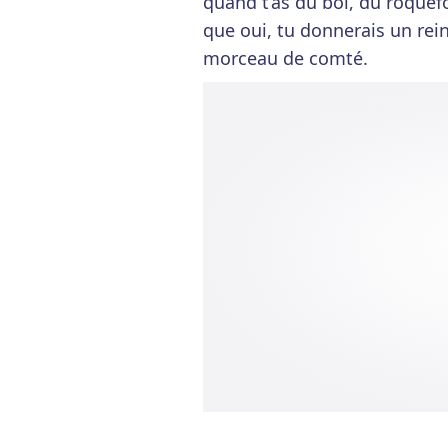
quand t’as du bol, du roquef
que oui, tu donnerais un rei
morceau de comté.