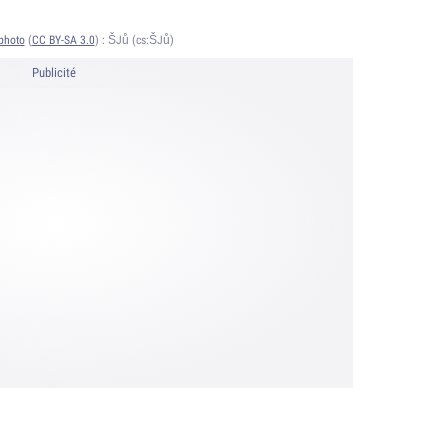
photo
(
CC BY-SA 3.0
) :
ŠJů (cs:ŠJů)
Publicité