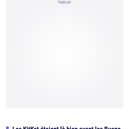
Publicité
Les KitKat étaient là bien avant les Bueno