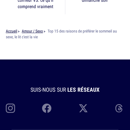
coiffeur VS. ce qu'il
dimanche soir
comprend vraiment
Accueil
Amour / Sexo
Top 15 des raisons de préférer le sommeil au
sexe, le lit c'est la vie
SUIS-NOUS SUR
LES RÉSEAUX