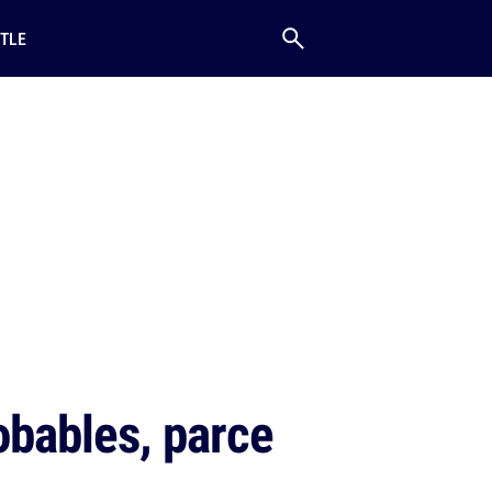
TLE
obables, parce