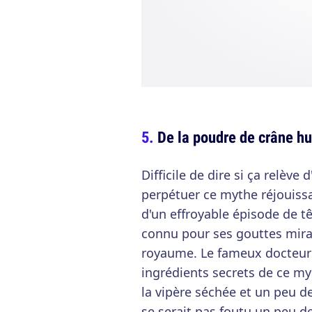
De la poudre de crâne h
Difficile de dire si ça relèv
perpétuer ce mythe réjouissant
d'un effroyable épisode de tê
connu pour ses gouttes mirac
royaume. Le fameux docteur G
ingrédients secrets de ce m
la vipère séchée et un peu d
se serait pas foutu un peu de