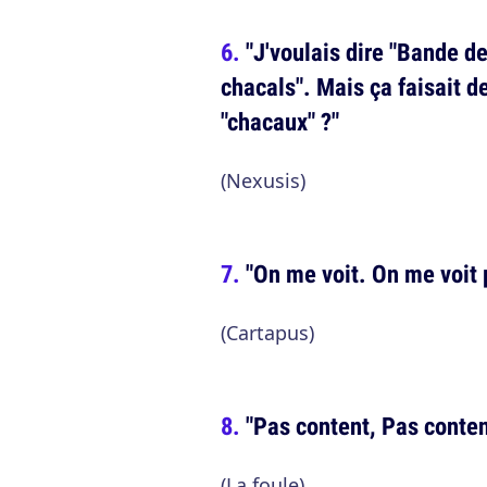
"J'voulais dire "Bande d
chacals". Mais ça faisait de
"chacaux" ?"
(Nexusis)
"On me voit. On me voit 
(Cartapus)
"Pas content, Pas conten
(La foule)