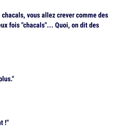
e chacals, vous allez crever comme des
ux fois "chacals"... Quoi, on dit des
plus."
t !"