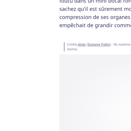
foutu dans un mini bocal ron
sachez qu'il est sûrement mo
compression de ses organes i
empêchait de grandir comme 
Crédits
photo
(
Domaine Public
) :
No machine-
claims).