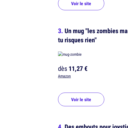
Voir le site
Un mug "les zombies man
tu risques rien"
dès
11,27 €
Amazon
Voir le site
Des embouts pour joystic