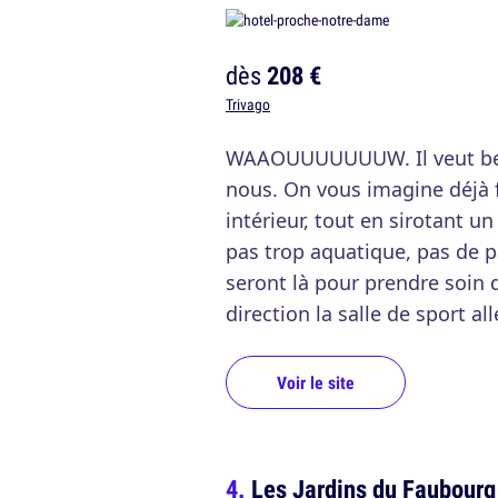
dès
208 €
Trivago
WAAOUUUUUUUW. Il veut bel 
nous. On vous imagine déjà f
intérieur, tout en sirotant un 
pas trop aquatique, pas de p
seront là pour prendre soin d
direction la salle de sport a
Voir le site
Les Jardins du Faubourg