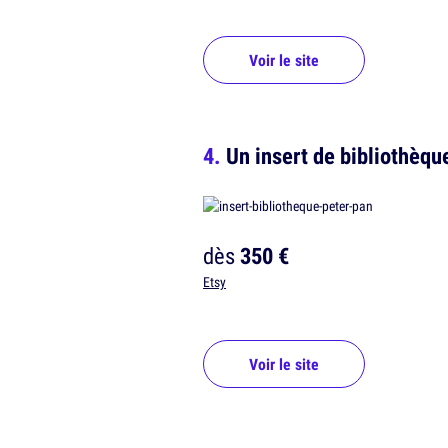
Voir le site
Un insert de bibliothèqu
dès
350 €
Etsy
Voir le site