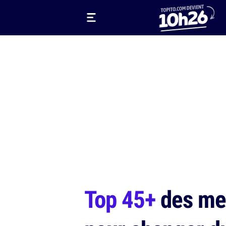
Top 45+
des mei