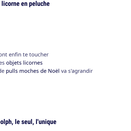
 licorne en peluche
ont enfin te toucher
les
objets licornes
 de
pulls moches de Noël
va s'agrandir
lph, le seul, l'unique