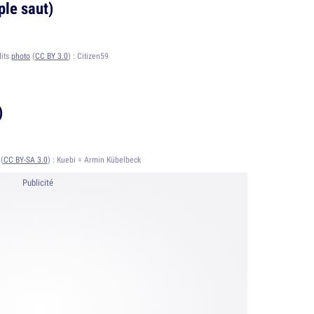
le saut)
dits
photo
(
CC BY 3.0
) :
Citizen59
)
(
CC BY-SA 3.0
) :
Kuebi = Armin Kübelbeck
Publicité