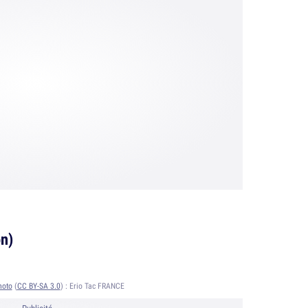
on)
hoto
(
CC BY-SA 3.0
) :
Erio Tac FRANCE