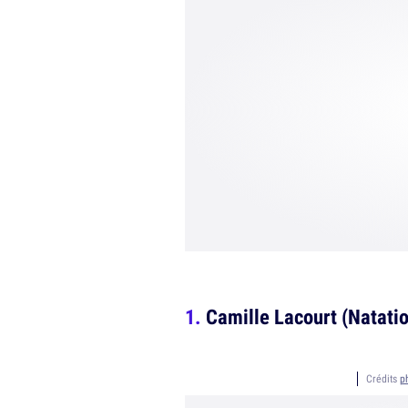
Camille Lacourt (Natati
Crédits
p