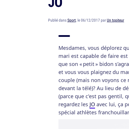
JO
Publié dans
Sport
, le 06/12/2017 par
Un topiteur
Mesdames, vous déplorez que
mari est capable de faire es
que son « petit » bidon s’agr
et vous vous plaignez du m
couple (mais non voyons ce n
devant la télé)? Au lieu de d
(parce que c'est pas gentil,
regardez les
JO
avec lui, ça p
spécial athlètes franchouilla