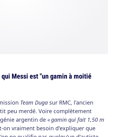
 qui Messi est "un gamin à moitié
émission
Team Duga
sur RMC, l'ancien
it peu merdé. Voire complètement
e génie argentin de
« gamin qui fait 1,50 m
-t-on vraiment besoin d'expliquer que
qu'on ne qualifie pas quelqu'un d'autiste