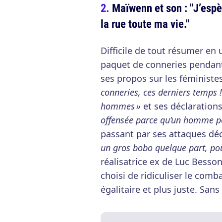
Maïwenn et son : "J’esp
la rue toute ma vie."
Difficile de tout résumer en
paquet de conneries pendant 
ses propos sur les féministe
conneries, ces derniers temps 
hommes »
et ses déclarations
offensée parce qu’un homme por
passant par ses attaques déc
un gros bobo quelque part, pour
réalisatrice ex de Luc Besson
choisi de ridiculiser le com
égalitaire et plus juste. Sans