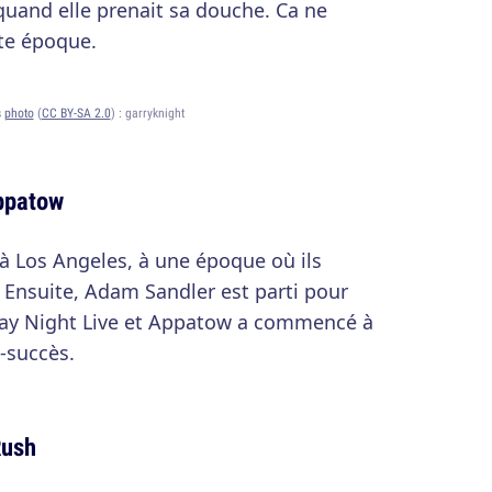
 quand elle prenait sa douche. Ca ne
tte époque.
s
photo
(
CC BY-SA 2.0
) :
garryknight
ppatow
à Los Angeles, à une époque où ils
 Ensuite, Adam Sandler est parti pour
day Night Live et Appatow a commencé à
a-succès.
Rush