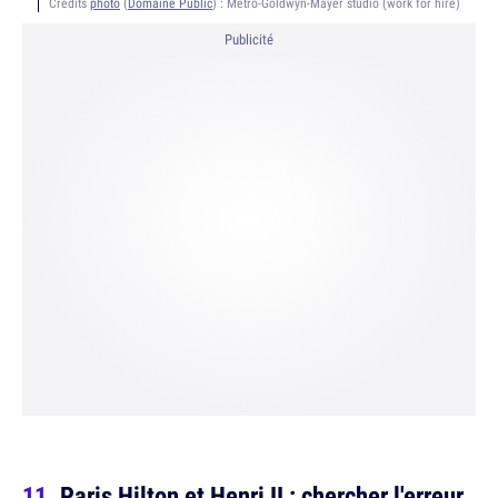
Crédits
photo
(
Domaine Public
) :
Metro-Goldwyn-Mayer studio (work for hire)
Publicité
Paris Hilton et Henri II : chercher l'erreur