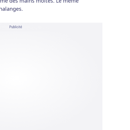
lème des mains moites. Le même
halanges.
Publicité