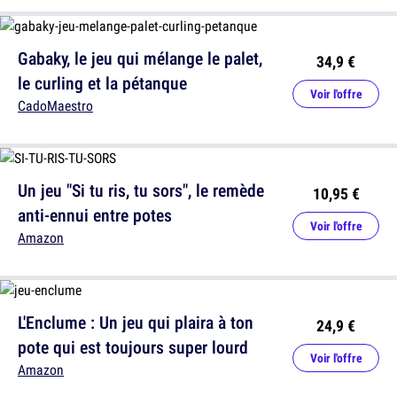
Gabaky, le jeu qui mélange le palet,
34,9 €
le curling et la pétanque
Voir l'offre
CadoMaestro
Un jeu "Si tu ris, tu sors", le remède
10,95 €
anti-ennui entre potes
Voir l'offre
Amazon
L'Enclume : Un jeu qui plaira à ton
24,9 €
pote qui est toujours super lourd
Voir l'offre
Amazon