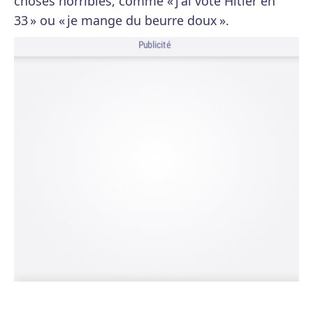
choses horribles, comme « j'ai voté Hitler en
33 » ou « je mange du beurre doux ».
Publicité