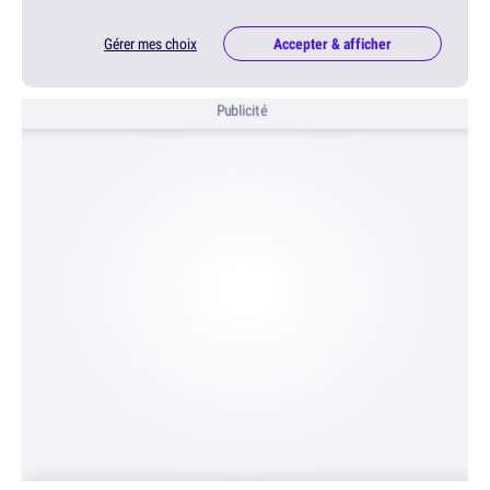
Gérer mes choix
Accepter & afficher
Publicité