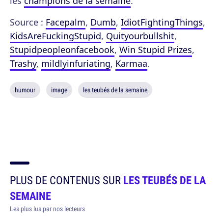
les
champions de la semaine
.
Source :
Facepalm
,
Dumb
,
IdiotFightingThings
,
KidsAreFuckingStupid
,
Quityourbullshit
,
Stupidpeopleonfacebook
,
Win Stupid Prizes
,
Trashy
,
mildlyinfuriating
,
Karmaa
.
humour
image
les teubés de la semaine
PLUS DE CONTENUS SUR
LES TEUBÉS DE LA
SEMAINE
Les plus lus par nos lecteurs