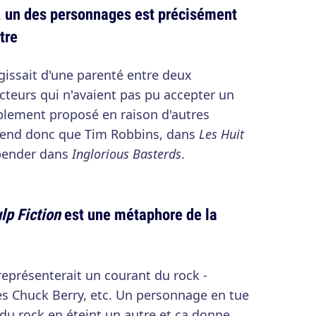
, un des personnages est précisément
tre
agissait d'une parenté entre deux
teurs qui n'avaient pas pu accepter un
lablement proposé en raison d'autres
end donc que Tim Robbins, dans
Les Huit
ssbender dans
Inglorious Basterds
.
lp Fiction
est une métaphore de la
eprésenterait un courant du rock -
les Chuck Berry, etc. Un personnage en tue
u rock en éteint un autre et ça donne