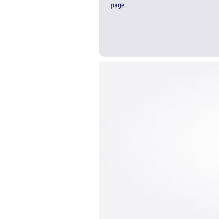
page.