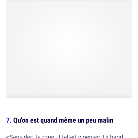
Qu'on est quand même un peu malin
« Sans dec, la roue, il fallait y penser. Le hand