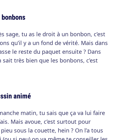
e bonbons
ès sage, tu as le droit à un bonbon, c’est
ns qu’il y a un fond de vérité. Mais dans
asse le reste du paquet ensuite ? Dans
 sait très bien que les bonbons, c’est
essin animé
manche matin, tu sais que ça va lui faire
 fais. Mais avoue, c’est surtout pour
pieu sous la couette, hein ? On l’a tous
ci (ou si peu) on va même te conseiller les