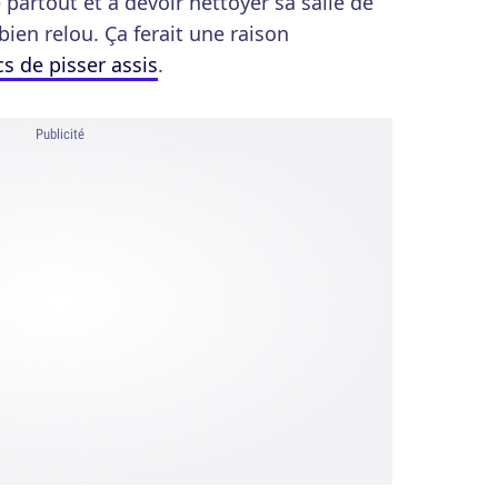
 partout et à devoir nettoyer sa salle de
 bien relou. Ça ferait une raison
s de pisser assis
.
Publicité