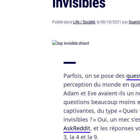
invisibles
Publié dans
Life / Société
, le 08/10/2021 par
Quenti
Parfois, on se pose des
quest
perception du monde en questi
Adam et Eve avaient-ils un n
questions beaucoup moins e
captivantes, du type « Quels 
invisibles ? » Oui, un mec s'
AskReddit
, et les réponses v
3, la 4 et la 9.