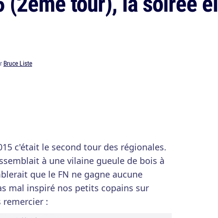
 (2ème tour), la soirée é
ar
Bruce Liste
5 c'était le second tour des régionales.
ssemblait à une vilaine gueule de bois à
mblerait que le FN ne gagne aucune
as mal inspiré nos petits copains sur
s remercier :