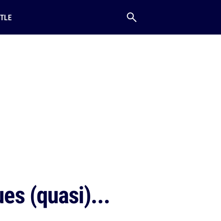
TLE
es (quasi)...