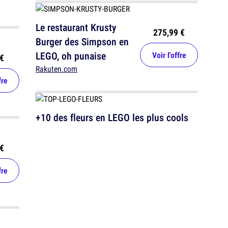
Le restaurant Krusty
275,99 €
Burger des Simpson en
LEGO, oh punaise
Voir l'offre
€
Rakuten.com
fre
+10 des fleurs en LEGO les plus cools
€
fre