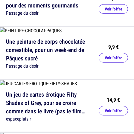
pour des moments gourmands
Voir l'offre
Passage du désir
Une peinture de corps chocolatée
9,9 €
comestible, pour un week-end de
Pâques sucré
Voir l'offre
Passage du désir
Un jeu de cartes érotique Fifty
14,9 €
Shades of Grey, pour se croire
comme dans le livre (pas le film
Voir l'offre
pourri)
espaceplaisir