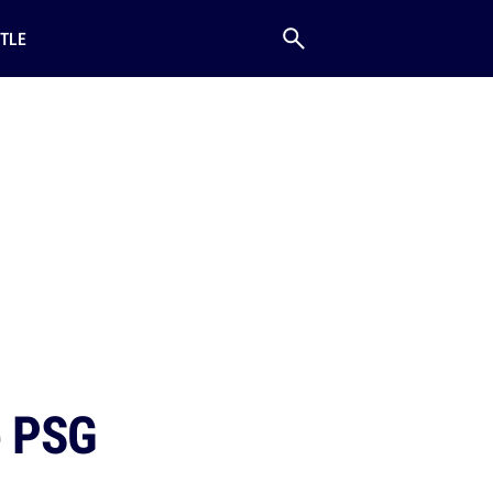
TLE
e PSG