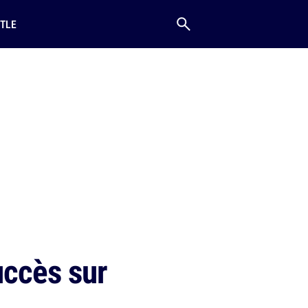
TLE
uccès sur