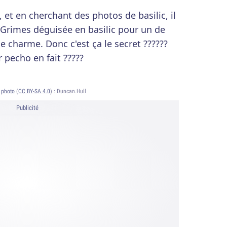
, et en cherchant des photos de basilic, il
Grimes déguisée en basilic pour un de
le charme. Donc c'est ça le secret ??????
r pecho en fait ?????
s
photo
(
CC BY-SA 4.0
) :
Duncan.Hull
Publicité