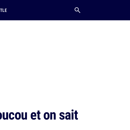
TLE
oucou et on sait