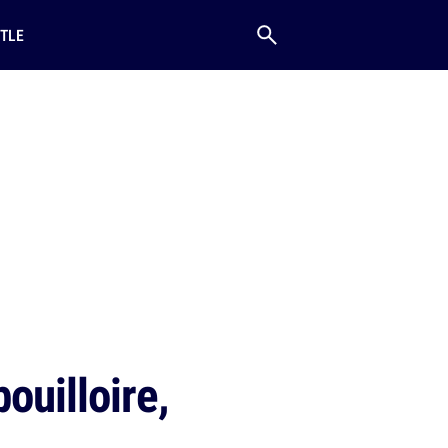
TLE
ouilloire,