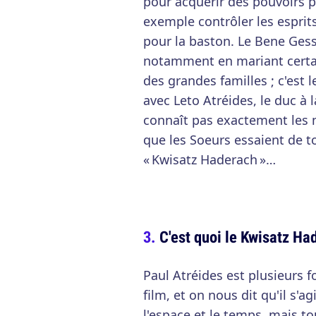
pour acquérir des pouvoirs 
exemple contrôler les esprit
pour la baston. Le Bene Gess
notamment en mariant certa
des grandes familles ; c'est 
avec Leto Atréides, le duc à 
connaît pas exactement les m
que les Soeurs essaient de to
« Kwisatz Haderach »…
C'est quoi le Kwisatz Ha
Paul Atréides est plusieurs f
film, et on nous dit qu'il s'
l'espace et le temps, mais tou