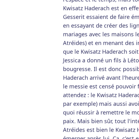
Kwisatz Haderach est en effe
Gesserit essaient de faire ém
en essayant de créer des lig
mariages avec les maisons le
Atréides) et en menant des in
que le Kwisatz Haderach soit l
Jessica a donné un fils à Léto 
bougresse. Il est donc possib
Haderach arrivé avant l'heur
le messie est censé pouvoir 
attendez : le Kwisatz Haderach
par exemple) mais aussi avoi
quoi réussir à remettre le m
paix. Mais bien sûr, tout l'in
Atréides est bien le Kwisatz 
émerger après lui. Ça, c'est