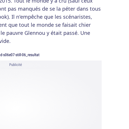
2015. Tout le monde y a cru (sauf ceux
n'ont pas manqués de se la péter dans tous
k). Il n'empêche que les scénaristes,
ent que tout le monde se faisait chier
e le pauvre Glennou y était passé. Une
vide.
Publicité