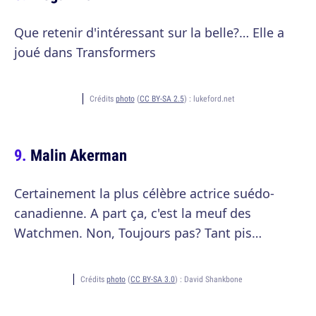
Que retenir d'intéressant sur la belle?… Elle a
joué dans Transformers
Crédits
photo
(
CC BY-SA 2.5
) :
lukeford.net
Malin Akerman
Certainement la plus célèbre actrice suédo-
canadienne. A part ça, c'est la meuf des
Watchmen. Non, Toujours pas? Tant pis…
Crédits
photo
(
CC BY-SA 3.0
) :
David Shankbone