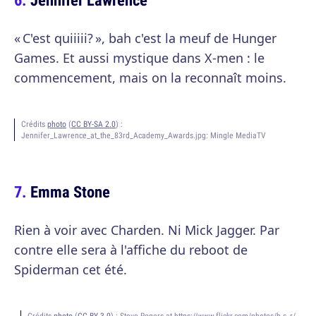
« C'est quiiiii? », bah c'est la meuf de Hunger
Games. Et aussi mystique dans X-men : le
commencement, mais on la reconnaît moins.
Crédits
photo
(
CC BY-SA 2.0
) :
Jennifer_Lawrence_at_the_83rd_Academy_Awards.jpg: Mingle MediaTV
Emma Stone
Rien à voir avec Charden. Ni Mick Jagger. Par
contre elle sera à l'affiche du reboot de
Spiderman cet été.
Crédits
photo
(
CC BY 3.0
) :
Steve Rogers at https://www.flickr.com/photos/b-s_r/