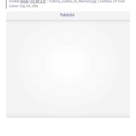
Crédits
photo
(
CC BY 2.0
) :
Victoria_Justice_on_Walmart.jpg: Lunchbox LP from
Culver City, CA, USA
Publicité