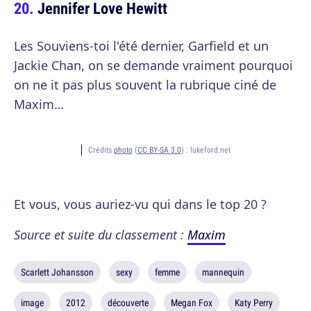
Jennifer Love Hewitt
Les Souviens-toi l'été dernier, Garfield et un
Jackie Chan, on se demande vraiment pourquoi
on ne it pas plus souvent la rubrique ciné de
Maxim…
Crédits
photo
(
CC BY-SA 3.0
) :
lukeford.net
Et vous, vous auriez-vu qui dans le top 20 ?
Source et suite du classement :
Maxim
Scarlett Johansson
sexy
femme
mannequin
image
2012
découverte
Megan Fox
Katy Perry