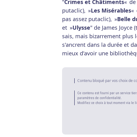
"
Crimes et Châtiments
« de 
putaclic), »
Les Misérables
« 
pas assez putaclic), »
Belle d
et »
Ulysse
" de James Joyce (
sais, mais bizarrement plus l
s'ancrent dans la durée et da
mieux d'avoir une bibliothèq
Contenu bloqué par vos choix de c
Ce contenu est fourni par un service tier
paramètres de confidentialité.
Modifiez ce choix à tout moment via le l