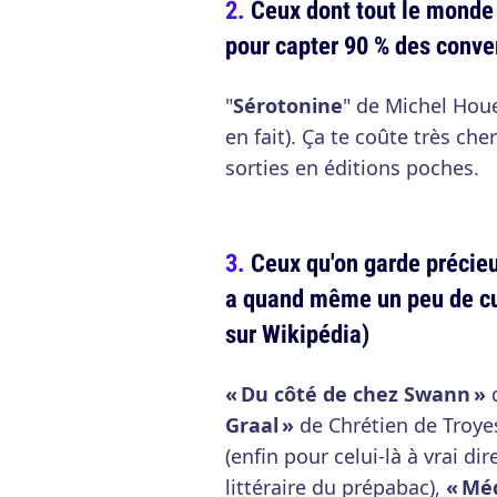
Ceux dont tout le monde 
pour capter 90 % des conv
"
Sérotonine
" de Michel Hou
en fait). Ça te coûte très ch
sorties en éditions poches.
Ceux qu'on garde précie
a quand même un peu de cul
sur Wikipédia)
« Du côté de chez Swann »
d
Graal »
de Chrétien de Troye
(enfin pour celui-là à vrai dir
littéraire du prépabac),
« Mé