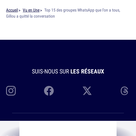
Accueil
Vu en Une
Top 15 des groupes WhatsApp que l'on a tous,
Gillou a quitté la conversation
SUIS-NOUS SUR
LES RÉSEAUX
À PROPOS