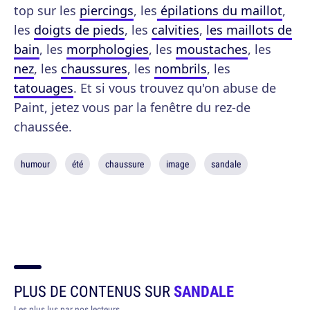
top sur les
piercings
, les
épilations du maillot
,
les
doigts de pieds
, les
calvities
,
les maillots de
bain
, les
morphologies
, les
moustaches
, les
nez
, les
chaussures
, les
nombrils
, les
tatouages
. Et si vous trouvez qu'on abuse de
Paint, jetez vous par la fenêtre du rez-de
chaussée.
humour
été
chaussure
image
sandale
PLUS DE CONTENUS SUR
SANDALE
Les plus lus par nos lecteurs