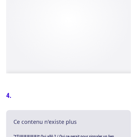
Ce contenu n'existe plus
"*TUIUIUIUIUIU* Oui allô ? / Oui ce serait pour signaler un lien