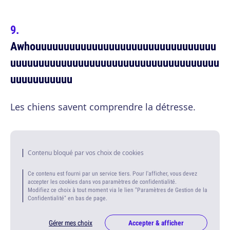
Awhouuuuuuuuuuuuuuuuuuuuuuuuuuuuuuuu
uuuuuuuuuuuuuuuuuuuuuuuuuuuuuuuuuuuuu
uuuuuuuuuuu
Les chiens savent comprendre la détresse.
Contenu bloqué par vos choix de cookies
Ce contenu est fourni par un service tiers. Pour l'afficher, vous devez
accepter les cookies dans vos paramètres de confidentialité.
Modifiez ce choix à tout moment via le lien "Paramètres de Gestion de la
Confidentialité" en bas de page.
Gérer mes choix
Accepter & afficher