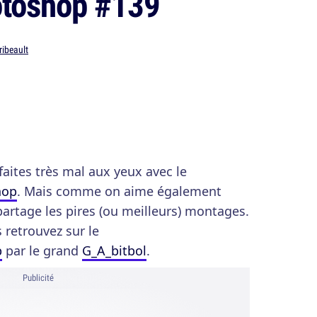
hotoshop #139
ribeault
aites très mal aux yeux avec le
hop
. Mais comme on aime également
partage les pires (ou meilleurs) montages.
 retrouvez sur le
p
par le grand
G_A_bitbol
.
Publicité