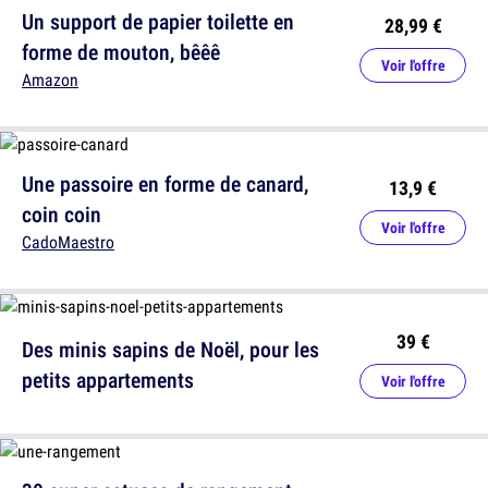
Un support de papier toilette en
28,99 €
forme de mouton, bêêê
Voir l'offre
Amazon
Une passoire en forme de canard,
13,9 €
coin coin
Voir l'offre
CadoMaestro
39 €
Des minis sapins de Noël, pour les
petits appartements
Voir l'offre