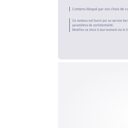
Contenu bloqué par vos choix de c
Ce contenu est fourni par un service tier
paramètres de confidentialité.
Modifiez ce choix à tout moment via le l