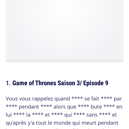
Game of Thrones Saison 3/ Episode 9
Vous vous rappelez quand **** se fait **** par
**** pendant **** alors que **** bute **** en
lui **** la **** et **** qui **** sans **** et
qu'après y'a tout le monde qui meurt pendant