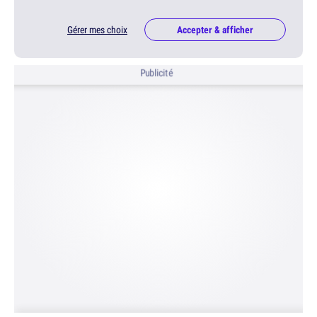
Gérer mes choix
Accepter & afficher
Publicité