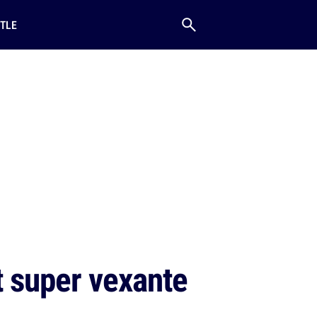
TLE
 super vexante