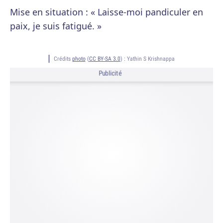
Mise en situation : « Laisse-moi pandiculer en
paix, je suis fatigué. »
Crédits
photo
(
CC BY-SA 3.0
) :
Yathin S Krishnappa
Publicité