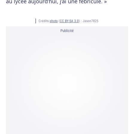
au lycée aujourd’hui, j’ai une fébricule. »
Crédits
photo
(
CC BY-SA 3.0
) :
Jason7825
Publicité